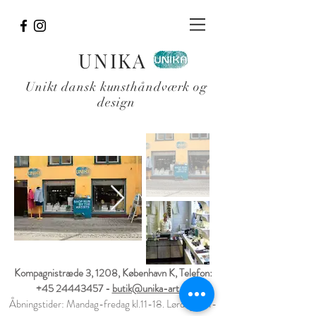
UNIKA
Unikt dansk kunsthåndværk og
design
Kompagnistræde 3, 1208, København K, Telefon:
+45 24443457
-
butik@unika-art.dk
Åbningstider: Mandag-fredag kl.11-18. Lørdag kl.11-